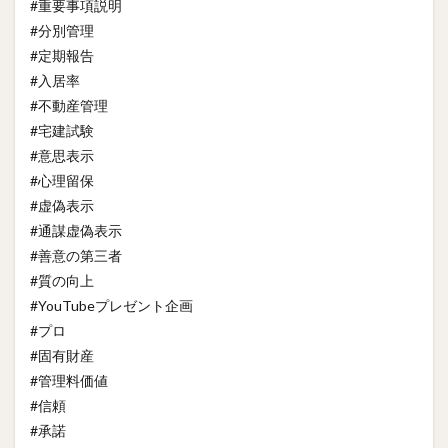
#重要事項説明
#分別管理
#定期報告
#入居率
#不動産管理
#宅建試験
#意思表示
#心理留保
#虚偽表示
#通謀虚偽表示
#善意の第三者
#質の向上
#YouTubeプレゼント企画
#プロ
#固有財産
#管理料価値
#信頼
#承諾