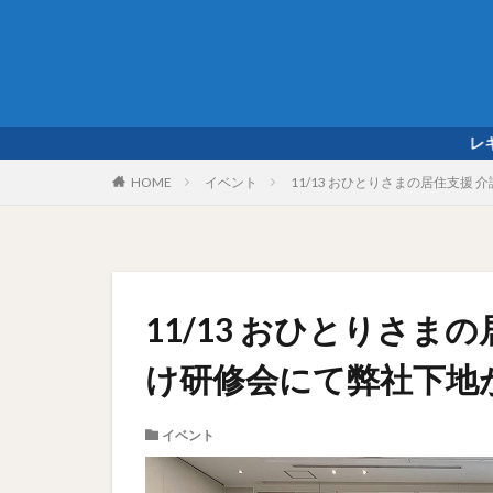
レキオス メディアサ
HOME
イベント
11/13 おひとりさまの居住支
11/13 おひとりさま
け研修会にて弊社下地
イベント