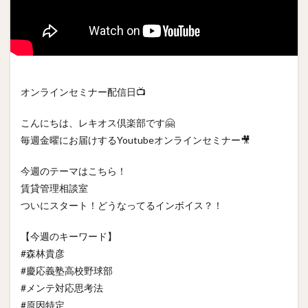
オンラインセミナー配信日📺
こんにちは、レキオス倶楽部です🤗
毎週金曜にお届けするYoutubeオンラインセミナー🎥
今週のテーマはこちら！
賃貸管理相談室
ついにスタート！どうなってるインボイス？！
【今週のキーワード】
#森林貴彦
#慶応義塾高校野球部
#メンテ対応思考法
#原因特定