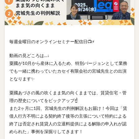
毎週金曜日のオンラインセミナー配信日📺⚡
動画の見どころは…↓
粟國が10月から産休に入るため、特別バージョンとして業務
でも一緒に携わっていたカセイ有限会社の宮城先生との出演
となります✨
粟國あづさの風の吹くまま気の向くままでは、賃貸住宅・管
理の歴史についてをピックアップ☝️
また2ヶ月に1回、宮城先生の判例解説もお届け！今回は「賃
借人行方不明による契約終了後等の主張について特約による
終了は否定され賃貸人の立退料提供による解除の申入れが認
められた」事例を深掘りしてきます！