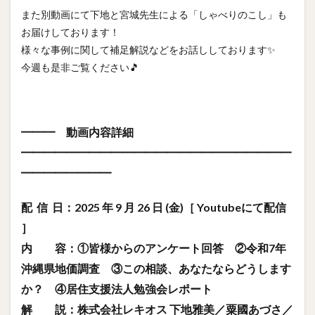
また別動画にて下地と宮城先生による「しゃべりのこし」も
お届けしております！
様々な事例に関して補足解説などをお話ししております✨
今週も是非ご覧ください🎵
━━━ 動画内容詳細
━━━━━━━━━━━━━━━━━━━━━━━━
━━━━━━━━
配 信 日：2025 年 9 月 26 日 (金)［ Youtubeにて配信
］
内 容：①皆様からのアンケート回答 ②令和7年
沖縄県地価調査 ③この相談、あなたならどうします
か？ ④居住支援法人勉強会レポート
解 説：株式会社レキオス 下地雅美／粟國あづさ／