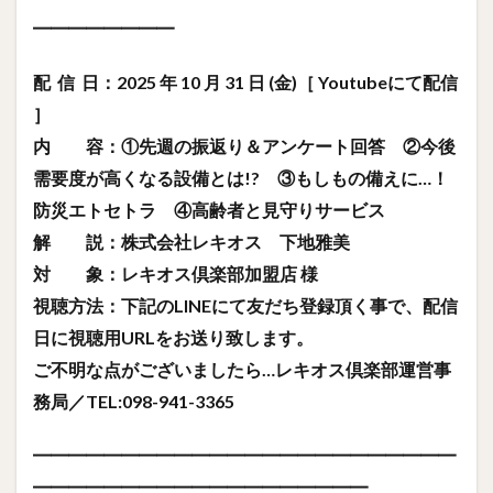
━━━━━━━━
配 信 日：2025 年 10 月 31 日 (金)［ Youtubeにて配信
］
内 容：①先週の振返り＆アンケート回答 ②今後
需要度が高くなる設備とは!? ③もしもの備えに…！
防災エトセトラ ④高齢者と見守りサービス
解 説：株式会社レキオス 下地雅美
対 象：レキオス倶楽部加盟店 様
視聴方法：下記のLINEにて友だち登録頂く事で、配信
日に視聴用URLをお送り致します。
ご不明な点がございましたら…レキオス倶楽部運営事
務局／TEL:098-941-3365
━━━━━━━━━━━━━━━━━━━━━━━━
━━━━━━━━━━━━━━━━━━━